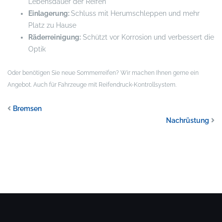
Lebensdauer der Reifen
Einlagerung:
Schluss mit Herumschleppen und mehr
Platz zu Hause
Räderreinigung:
Schützt vor Korrosion und verbessert die
Optik
Oder benötigen Sie neue Sommerreifen? Wir machen Ihnen gerne ein
Angebot. Auch für Fahrzeuge mit Reifendruck-Kontrollsystem.
Bremsen
Nachrüstung