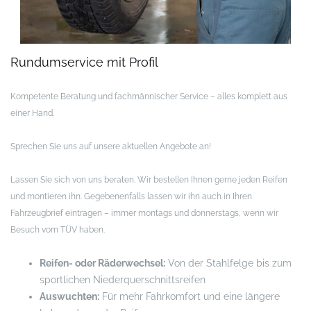
Rundumservice mit Profil
Kompetente Beratung und fachmännischer Service – alles komplett aus
einer Hand.
Sprechen Sie uns auf unsere aktuellen Angebote an!
Lassen Sie sich von uns beraten. Wir bestellen Ihnen gerne jeden Reifen
und montieren ihn. Gegebenenfalls lassen wir ihn auch in Ihren
Fahrzeugbrief eintragen – immer montags und donnerstags, wenn wir
Besuch vom TÜV haben.
Reifen- oder Räderwechsel:
Von der Stahlfelge bis zum
sportlichen Niederquerschnittsreifen
Auswuchten:
Für mehr Fahrkomfort und eine längere