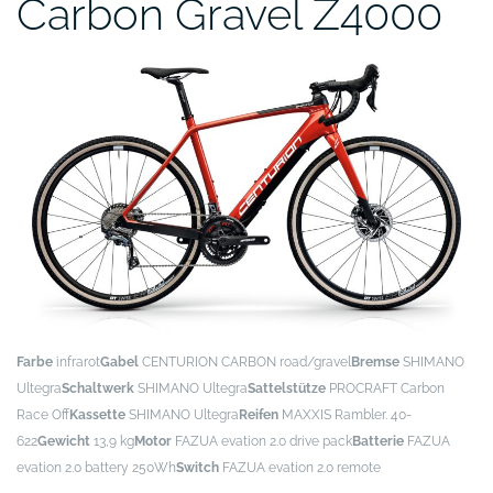
Carbon Gravel Z4000
Farbe
infrarot
Gabel
CENTURION CARBON road/gravel
Bremse
SHIMANO
Ultegra
Schaltwerk
SHIMANO Ultegra
Sattelstütze
PROCRAFT Carbon
Race Off
Kassette
SHIMANO Ultegra
Reifen
MAXXIS Rambler. 40-
622
Gewicht
13,9 kg
Motor
FAZUA evation 2.0 drive pack
Batterie
FAZUA
evation 2.0 battery 250Wh
Switch
FAZUA evation 2.0 remote