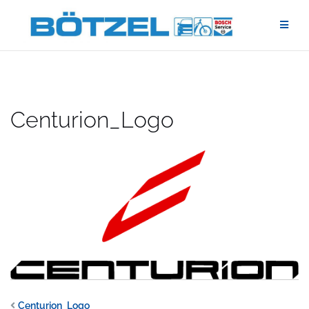
Zum
Inhalt
springen
Centurion_Logo
Centurion_Logo